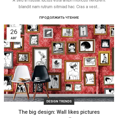
A sed a risusat luctus esta anibh rhoncus hendrerit
blandit nam rutrum sitmiad hac. Cras a vest...
ПРОДОЛЖИТЬ ЧТЕНИЕ
26
АВГ
DESIGN TRENDS
The big design: Wall likes pictures